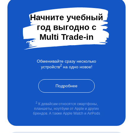
Начните учебный
год выгодно с
Multi Trade-in
Обменивайте сразу несколько
2
устройств
на одно новое!
Подробнее
2
К девайсам относятся смартфоны,
планшеты, ноутбуки от Apple и других
брендов. А также Apple Watch и AirPods