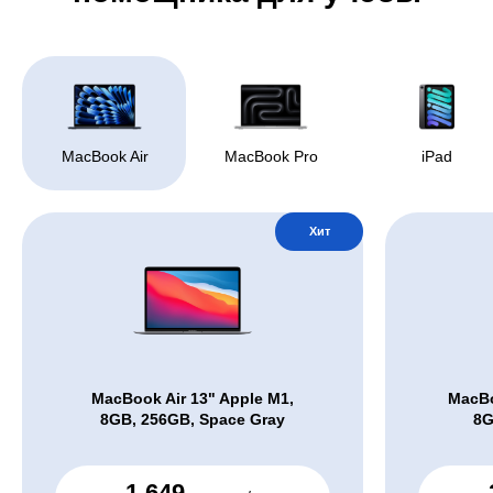
MacBook Air
MacBook Pro
iPad
Хит
MacBook Air 13" Apple M1,
MacBo
8GB, 256GB, Space Gray
8G
1 649