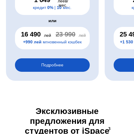
леев/
мес.
кредит
0%
|
10
мес.
к
или
16 490
23 990
25 4
лей
лей
+990
лей
мгновенный кэшбек
+1 530
Подробнее
Хит
Хит
Эксклюзивные
предложения для
студентов от iSpace
3