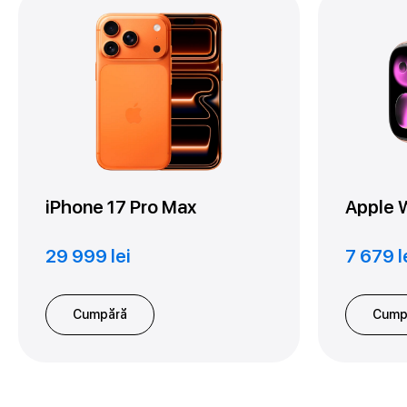
iPhone 17 Pro Max
Apple 
29 999 lei
7 679 l
Cumpără
Cump