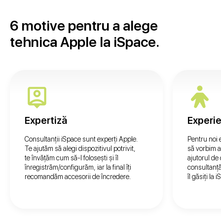
6 motive pentru a alege
tehnica Apple la iSpace.
Expertiză
Experie
Consultanții iSpace sunt experți Apple.
Pentru noi 
Te ajutăm să alegi dispozitivul potrivit,
să vorbim a
te învățăm cum să-l folosești și îl
ajutorul de
înregistrăm/configurăm, iar la final îți
consultanță
recomandăm accesorii de încredere.
îl găsiți la 