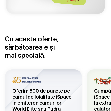
Cu aceste oferte,
sărbătoarea e și
mai specială.
Oferim 500 de puncte pe
Cumpăra
cardul de loialitate iSpace
iSpace 
la emiterea cardurilor
la extr
World Elite sau Pudra
călător